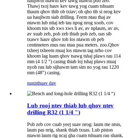
haujlwm ntawm kev tawg ntawm pob zeb.
Thawj txoj hauv kev tawg yog cuam tshuam
thaum qhov thib ob txiav; ob qho tib si nrog kev
ua haujlwm siab drilling. Feem ntau thaj av
ntawm lub ntiaj teb tau npog nrog xoob, cov
khoom tsis sib xws xws li av, av nplaum, av av,
av xuab zeb, pob zeb thiab pob zeb, uas sib
txawv hauv qhov tob los ntawm ob peb
centimeters mus rau ntau pua meters. zoo.Qhov
txheej txheem muaj los ntawm tag nrho cov
khoom lag luam qhov tsawg tshaj plaws rau 114
mm (4 1/2 ") casing thiab loj tshaj plaws muaj
nyob rau lub sijhawm tam sim no yog rau 1220
mm (48") casing.
nug
nthuav dav
Lub rooj ntev thiab lub qhov ntev
drilling R32 (1 1/4 ")
Pob zeb cov cuab yeej suav nrog: laum me ntsis,
laum pas nrig, shank thiab txuas. Lub piston
ntawm laum rig ncaj qha cuam tshuam rau shank,