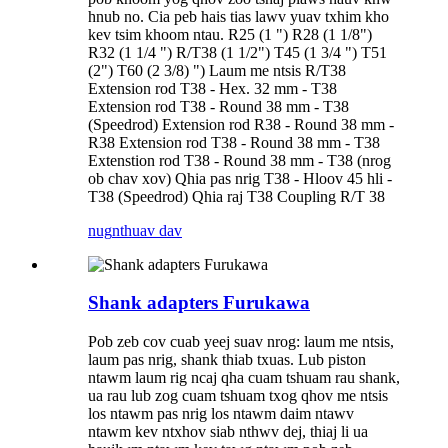
hnub no. Cia peb hais tias lawv yuav txhim kho
kev tsim khoom ntau. R25 (1 ") R28 (1 1/8")
R32 (1 1/4 ") R/T38 (1 1/2") T45 (1 3/4 ") T51
(2") T60 (2 3/8) ") Laum me ntsis R/T38
Extension rod T38 - Hex. 32 mm - T38
Extension rod T38 - Round 38 mm - T38
(Speedrod) Extension rod R38 - Round 38 mm -
R38 Extension rod T38 - Round 38 mm - T38
Extenstion rod T38 - Round 38 mm - T38 (nrog
ob chav xov) Qhia pas nrig T38 - Hloov 45 hli -
T38 (Speedrod) Qhia raj T38 Coupling R/T 38
nug
nthuav dav
Shank adapters Furukawa
Pob zeb cov cuab yeej suav nrog: laum me ntsis,
laum pas nrig, shank thiab txuas. Lub piston
ntawm laum rig ncaj qha cuam tshuam rau shank,
ua rau lub zog cuam tshuam txog qhov me ntsis
los ntawm pas nrig los ntawm daim ntawv
ntawm kev ntxhov siab nthwv dej, thiaj li ua