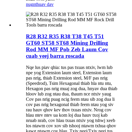
nug
nthuav dav
R28 R32 R35 R38 T38 T45 T51
GT60 ST58 ST68 Mining Drilling
Rod MM MF Pob Zeb Laum Cov
cuab yeej barra roscada
Nqe lus piav qhia: tus pas txuas ntxiv, lwm lub
npe yog Extension laum steel, Extension laum
pas nrig, thiab Extension steel, M/F pas nrig
(Speedrod), Tsim Hexagonal thiab hla ntu ntu,
Hexagon pas nrig muaj zog dua, hnyav dua thiab
hloov lub zog ntau dua, thaum nce ntxiv yaug
Cov pas nrig puag ncig feem ntau sib zog dua li
cov pas nrig hexagonal thiab feem ntau yog siv
rau hauv qhov kev thov txuas ntxiv. Nrog cov
hlau ntev ntev ua kom loj dua hauv txoj kab
nruab nrab, cov hlau txuas ntxiv yog tshwj xeeb
los ntawm cov xov sib tshooj ntawm txhua qhov
kawg ntawm cov hlau. Txiv neej/Txiv neej tus