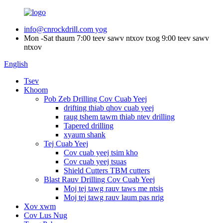
info@cnrockdrill.com yog
Mon -Sat thaum 7:00 teev sawv ntxov txog 9:00 teev sawv
ntxov
English
Tsev
Khoom
Pob Zeb Drilling Cov Cuab Yeej
drifting thiab qhov cuab yeej
raug tshem tawm thiab ntev drilling
Tapered drilling
xyaum shank
Tej Cuab Yeej
Cov cuab yeej tsim kho
Cov cuab yeej tsuas
Shield Cutters TBM cutters
Blast Rauv Drilling Cov Cuab Yeej
Moj tej tawg rauv taws me ntsis
Moj tej tawg rauv laum pas nrig
Xov xwm
Cov Lus Nug