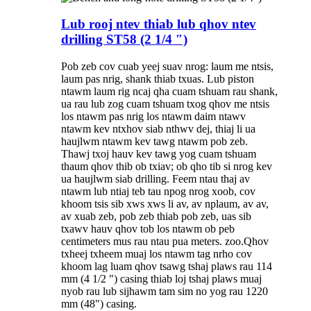
Lub rooj ntev thiab lub qhov ntev
drilling ST58 (2 1/4 ″)
Pob zeb cov cuab yeej suav nrog: laum me ntsis,
laum pas nrig, shank thiab txuas. Lub piston
ntawm laum rig ncaj qha cuam tshuam rau shank,
ua rau lub zog cuam tshuam txog qhov me ntsis
los ntawm pas nrig los ntawm daim ntawv
ntawm kev ntxhov siab nthwv dej, thiaj li ua
haujlwm ntawm kev tawg ntawm pob zeb.
Thawj txoj hauv kev tawg yog cuam tshuam
thaum qhov thib ob txiav; ob qho tib si nrog kev
ua haujlwm siab drilling. Feem ntau thaj av
ntawm lub ntiaj teb tau npog nrog xoob, cov
khoom tsis sib xws xws li av, av nplaum, av av,
av xuab zeb, pob zeb thiab pob zeb, uas sib
txawv hauv qhov tob los ntawm ob peb
centimeters mus rau ntau pua meters. zoo.Qhov
txheej txheem muaj los ntawm tag nrho cov
khoom lag luam qhov tsawg tshaj plaws rau 114
mm (4 1/2 ") casing thiab loj tshaj plaws muaj
nyob rau lub sijhawm tam sim no yog rau 1220
mm (48") casing.