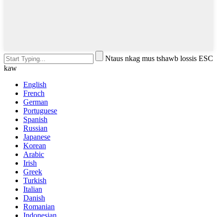
Ntaus nkag mus tshawb lossis ESC
kaw
English
French
German
Portuguese
Spanish
Russian
Japanese
Korean
Arabic
Irish
Greek
Turkish
Italian
Danish
Romanian
Indonesian