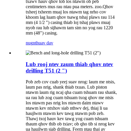
txawv hauv qhov tob los ntawm ob peb
centimeters mus rau ntau pua meters. zoo.Qhov
txheej txheem muaj los ntawm tag nrho cov
khoom lag luam qhov tsawg tshaj plaws rau 114
mm (4 1/2 ") casing thiab loj tshaj plaws muaj
nyob rau lub sijhawm tam sim no yog rau 1220
mm (48") casing.
nug
nthuav dav
Lub rooj ntev zaum thiab qhov ntev
drilling T51 (2 ″)
Pob zeb cov cuab yeej suav nrog: laum me ntsis,
laum pas nrig, shank thiab txuas. Lub piston
ntawm laum rig ncaj qha cuam tshuam rau shank,
ua rau lub zog cuam tshuam txog qhov me ntsis
los ntawm pas nrig los ntawm daim ntawv
ntawm kev ntxhov siab nthwv dej, thiaj li ua
haujlwm ntawm kev tawg ntawm pob zeb.
Thawj txoj hauv kev tawg yog cuam tshuam
thaum qhov thib ob txiav; ob qho tib si nrog kev
ua haujlwm siab drilling. Feem ntau thaj av