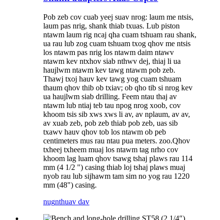
Pob zeb cov cuab yeej suav nrog: laum me ntsis,
laum pas nrig, shank thiab txuas. Lub piston
ntawm laum rig ncaj qha cuam tshuam rau shank,
ua rau lub zog cuam tshuam txog qhov me ntsis
los ntawm pas nrig los ntawm daim ntawv
ntawm kev ntxhov siab nthwv dej, thiaj li ua
haujlwm ntawm kev tawg ntawm pob zeb.
Thawj txoj hauv kev tawg yog cuam tshuam
thaum qhov thib ob txiav; ob qho tib si nrog kev
ua haujlwm siab drilling. Feem ntau thaj av
ntawm lub ntiaj teb tau npog nrog xoob, cov
khoom tsis sib xws xws li av, av nplaum, av av,
av xuab zeb, pob zeb thiab pob zeb, uas sib
txawv hauv qhov tob los ntawm ob peb
centimeters mus rau ntau pua meters. zoo.Qhov
txheej txheem muaj los ntawm tag nrho cov
khoom lag luam qhov tsawg tshaj plaws rau 114
mm (4 1/2 ") casing thiab loj tshaj plaws muaj
nyob rau lub sijhawm tam sim no yog rau 1220
mm (48") casing.
nug
nthuav dav