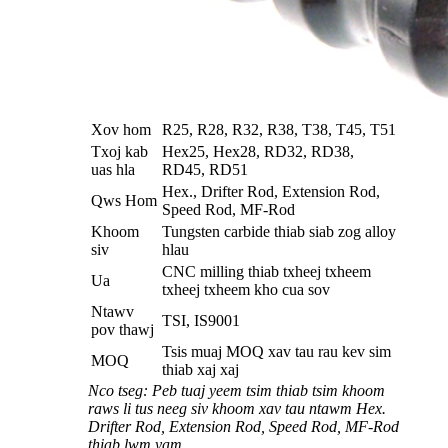
Xov hom
R25, R28, R32, R38, T38, T45, T51
Txoj kab
Hex25, Hex28, RD32, RD38,
uas hla
RD45, RD51
Hex., Drifter Rod, Extension Rod,
Qws Hom
Speed ​​Rod, MF-Rod
Khoom
Tungsten carbide thiab siab zog alloy
siv
hlau
CNC milling thiab txheej txheem
Ua
txheej txheem kho cua sov
Ntawv
TSI, IS9001
pov thawj
Tsis muaj MOQ xav tau rau kev sim
MOQ
thiab xaj xaj
Nco tseg: Peb tuaj yeem tsim thiab tsim khoom
raws li tus neeg siv khoom xav tau ntawm Hex.
Drifter Rod, Extension Rod, Speed ​​Rod, MF-Rod
thiab lwm yam.