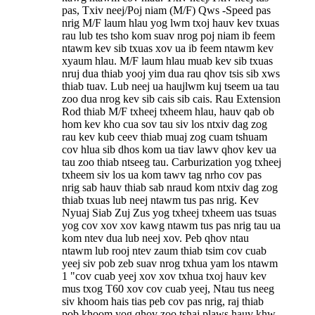
pas, Txiv neej/Poj niam (M/F) Qws -Speed ​​pas
nrig M/F laum hlau yog lwm txoj hauv kev txuas
rau lub tes tsho kom suav nrog poj niam ib feem
ntawm kev sib txuas xov ua ib feem ntawm kev
xyaum hlau. M/F laum hlau muab kev sib txuas
nruj dua thiab yooj yim dua rau qhov tsis sib xws
thiab tuav. Lub neej ua haujlwm kuj tseem ua tau
zoo dua nrog kev sib cais sib cais. Rau Extension
Rod thiab M/F txheej txheem hlau, hauv qab ob
hom kev kho cua sov tau siv los ntxiv dag zog
rau kev kub ceev thiab muaj zog cuam tshuam
cov hlua sib dhos kom ua tiav lawv qhov kev ua
tau zoo thiab ntseeg tau. Carburization yog txheej
txheem siv los ua kom tawv tag nrho cov pas
nrig sab hauv thiab sab nraud kom ntxiv dag zog
thiab txuas lub neej ntawm tus pas nrig. Kev
Nyuaj Siab Zuj Zus yog txheej txheem uas tsuas
yog cov xov xov kawg ntawm tus pas nrig tau ua
kom ntev dua lub neej xov. Peb qhov ntau
ntawm lub rooj ntev zaum thiab tsim cov cuab
yeej siv pob zeb suav nrog txhua yam los ntawm
1 "cov cuab yeej xov xov txhua txoj hauv kev
mus txog T60 xov cov cuab yeej, Ntau tus neeg
siv khoom hais tias peb cov pas nrig, raj thiab
pob khoom yog qhov zoo tshaj plaws hauv khw