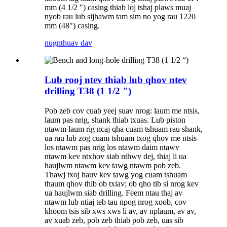
mm (4 1/2 ") casing thiab loj tshaj plaws muaj
nyob rau lub sijhawm tam sim no yog rau 1220
mm (48") casing.
nug
nthuav dav
Lub rooj ntev thiab lub qhov ntev
drilling T38 (1 1/2 ")
Pob zeb cov cuab yeej suav nrog: laum me ntsis,
laum pas nrig, shank thiab txuas. Lub piston
ntawm laum rig ncaj qha cuam tshuam rau shank,
ua rau lub zog cuam tshuam txog qhov me ntsis
los ntawm pas nrig los ntawm daim ntawv
ntawm kev ntxhov siab nthwv dej, thiaj li ua
haujlwm ntawm kev tawg ntawm pob zeb.
Thawj txoj hauv kev tawg yog cuam tshuam
thaum qhov thib ob txiav; ob qho tib si nrog kev
ua haujlwm siab drilling. Feem ntau thaj av
ntawm lub ntiaj teb tau npog nrog xoob, cov
khoom tsis sib xws xws li av, av nplaum, av av,
av xuab zeb, pob zeb thiab pob zeb, uas sib