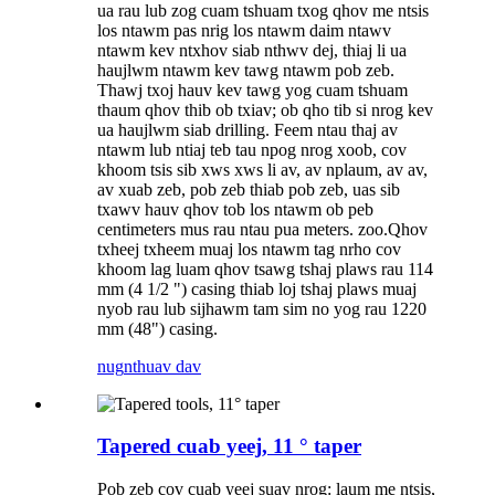
ua rau lub zog cuam tshuam txog qhov me ntsis
los ntawm pas nrig los ntawm daim ntawv
ntawm kev ntxhov siab nthwv dej, thiaj li ua
haujlwm ntawm kev tawg ntawm pob zeb.
Thawj txoj hauv kev tawg yog cuam tshuam
thaum qhov thib ob txiav; ob qho tib si nrog kev
ua haujlwm siab drilling. Feem ntau thaj av
ntawm lub ntiaj teb tau npog nrog xoob, cov
khoom tsis sib xws xws li av, av nplaum, av av,
av xuab zeb, pob zeb thiab pob zeb, uas sib
txawv hauv qhov tob los ntawm ob peb
centimeters mus rau ntau pua meters. zoo.Qhov
txheej txheem muaj los ntawm tag nrho cov
khoom lag luam qhov tsawg tshaj plaws rau 114
mm (4 1/2 ") casing thiab loj tshaj plaws muaj
nyob rau lub sijhawm tam sim no yog rau 1220
mm (48") casing.
nug
nthuav dav
Tapered cuab yeej, 11 ° taper
Pob zeb cov cuab yeej suav nrog: laum me ntsis,