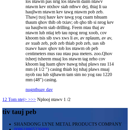
los ntawm pas nrig los ntawm daim ntawv
ntawm kev ntxhov siab nthwv dej, thiaj li ua
haujlwm ntawm kev tawg ntawm pob zeb.
Thawj txoj hauv kev tawg yog cuam tshuam
thaum qhov thib ob txiav; ob qho tib si nrog kev
ua haujlwm siab drilling. Feem ntau thaj av
ntawm lub ntiaj teb tau npog nrog xoob, cov
khoom tsis sib xws xws li av, av nplaum, av av,
av xuab zeb, pob zeb thiab pob zeb, uas sib
txawv hauv qhov tob los ntawm ob peb
centimeters mus rau ntau pua meters. zoo.Qhov
txheej txheem muaj los ntawm tag nrho cov
khoom lag luam qhov tsawg tshaj plaws rau 114
mm (4 1/2 ") casing thiab loj tshaj plaws muaj
nyob rau lub sijhawm tam sim no yog rau 1220
mm (48") casing.
nug
nthuav dav
1
2
Tom ntej>
>>>
Nplooj ntawv 1 /2
tiv tauj peb
SHANDONG LYNE METAL PRODUCTS COMPANY
008618865226000