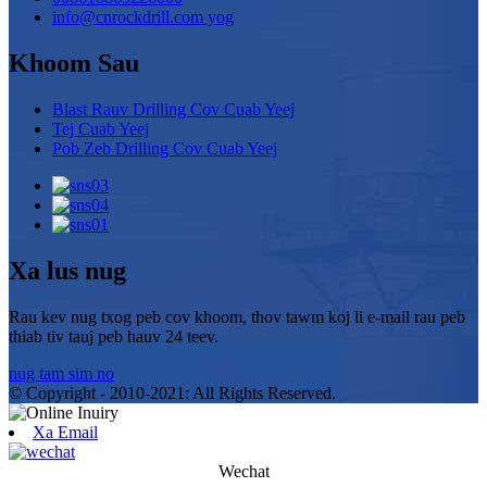
info@cnrockdrill.com yog
Khoom Sau
Blast Rauv Drilling Cov Cuab Yeej
Tej Cuab Yeej
Pob Zeb Drilling Cov Cuab Yeej
Xa lus nug
Rau kev nug txog peb cov khoom, thov tawm koj li e-mail rau peb
thiab tiv tauj peb hauv 24 teev.
nug tam sim no
© Copyright - 2010-2021: All Rights Reserved.
Xa Email
Wechat