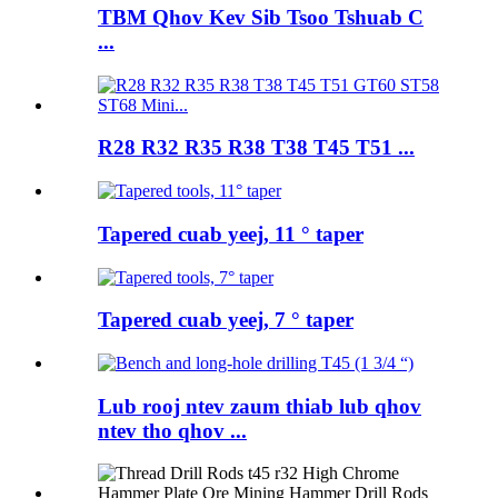
TBM Qhov Kev Sib Tsoo Tshuab C
...
R28 R32 R35 R38 T38 T45 T51 ...
Tapered cuab yeej, 11 ° taper
Tapered cuab yeej, 7 ° taper
Lub rooj ntev zaum thiab lub qhov
ntev tho qhov ...