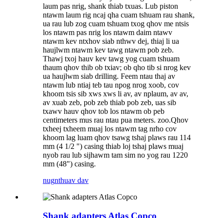
laum pas nrig, shank thiab txuas. Lub piston
ntawm laum rig ncaj qha cuam tshuam rau shank,
ua rau lub zog cuam tshuam txog qhov me ntsis
los ntawm pas nrig los ntawm daim ntawv
ntawm kev ntxhov siab nthwv dej, thiaj li ua
haujlwm ntawm kev tawg ntawm pob zeb.
Thawj txoj hauv kev tawg yog cuam tshuam
thaum qhov thib ob txiav; ob qho tib si nrog kev
ua haujlwm siab drilling. Feem ntau thaj av
ntawm lub ntiaj teb tau npog nrog xoob, cov
khoom tsis sib xws xws li av, av nplaum, av av,
av xuab zeb, pob zeb thiab pob zeb, uas sib
txawv hauv qhov tob los ntawm ob peb
centimeters mus rau ntau pua meters. zoo.Qhov
txheej txheem muaj los ntawm tag nrho cov
khoom lag luam qhov tsawg tshaj plaws rau 114
mm (4 1/2 ") casing thiab loj tshaj plaws muaj
nyob rau lub sijhawm tam sim no yog rau 1220
mm (48") casing.
nug
nthuav dav
Shank adapters Atlas Copco