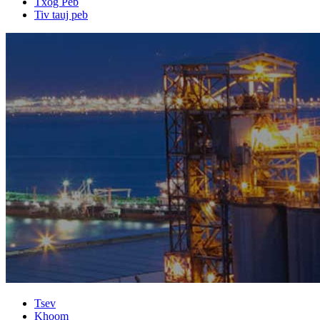
Txog Peb
Tiv tauj peb
Tsev
Khoom