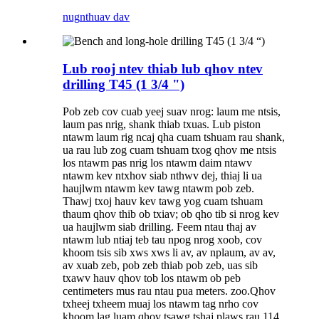
nug
nthuav dav
Lub rooj ntev thiab lub qhov ntev
drilling T45 (1 3/4 ")
Pob zeb cov cuab yeej suav nrog: laum me ntsis,
laum pas nrig, shank thiab txuas. Lub piston
ntawm laum rig ncaj qha cuam tshuam rau shank,
ua rau lub zog cuam tshuam txog qhov me ntsis
los ntawm pas nrig los ntawm daim ntawv
ntawm kev ntxhov siab nthwv dej, thiaj li ua
haujlwm ntawm kev tawg ntawm pob zeb.
Thawj txoj hauv kev tawg yog cuam tshuam
thaum qhov thib ob txiav; ob qho tib si nrog kev
ua haujlwm siab drilling. Feem ntau thaj av
ntawm lub ntiaj teb tau npog nrog xoob, cov
khoom tsis sib xws xws li av, av nplaum, av av,
av xuab zeb, pob zeb thiab pob zeb, uas sib
txawv hauv qhov tob los ntawm ob peb
centimeters mus rau ntau pua meters. zoo.Qhov
txheej txheem muaj los ntawm tag nrho cov
khoom lag luam qhov tsawg tshaj plaws rau 114