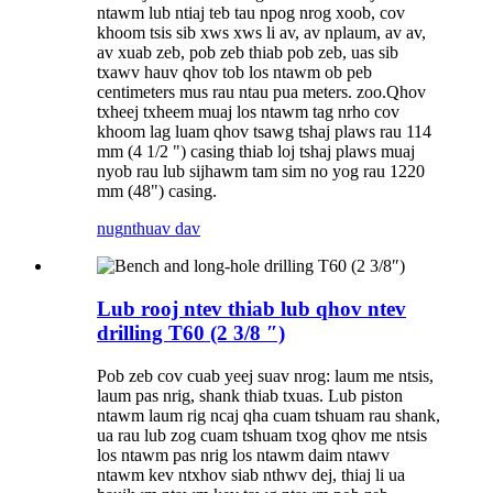
ntawm lub ntiaj teb tau npog nrog xoob, cov
khoom tsis sib xws xws li av, av nplaum, av av,
av xuab zeb, pob zeb thiab pob zeb, uas sib
txawv hauv qhov tob los ntawm ob peb
centimeters mus rau ntau pua meters. zoo.Qhov
txheej txheem muaj los ntawm tag nrho cov
khoom lag luam qhov tsawg tshaj plaws rau 114
mm (4 1/2 ") casing thiab loj tshaj plaws muaj
nyob rau lub sijhawm tam sim no yog rau 1220
mm (48") casing.
nug
nthuav dav
Lub rooj ntev thiab lub qhov ntev
drilling T60 (2 3/8 ″)
Pob zeb cov cuab yeej suav nrog: laum me ntsis,
laum pas nrig, shank thiab txuas. Lub piston
ntawm laum rig ncaj qha cuam tshuam rau shank,
ua rau lub zog cuam tshuam txog qhov me ntsis
los ntawm pas nrig los ntawm daim ntawv
ntawm kev ntxhov siab nthwv dej, thiaj li ua