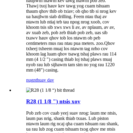
haujlwm ntawm kev tawg ntawm pob zeb.
Thawj txoj hauv kev tawg yog cuam tshuam
thaum qhov thib ob txiav; ob qho tib si nrog kev
ua haujlwm siab drilling. Feem ntau thaj av
ntawm lub ntiaj teb tau npog nrog xoob, cov
khoom tsis sib xws xws li av, av nplaum, av av,
av xuab zeb, pob zeb thiab pob zeb, uas sib
txawv hauv qhov tob los ntawm ob peb
centimeters mus rau ntau pua meters. zoo.Qhov
txheej txheem muaj los ntawm tag nrho cov
khoom lag luam qhov tsawg tshaj plaws rau 114
mm (4 1/2 ") casing thiab loj tshaj plaws muaj
nyob rau lub sijhawm tam sim no yog rau 1220
mm (48") casing.
nug
nthuav dav
R28 (1 1/8 ") ntsis xov
Pob zeb cov cuab yeej suav nrog: laum me ntsis,
laum pas nrig, shank thiab txuas. Lub piston
ntawm laum rig ncaj qha cuam tshuam rau shank,
ua rau lub zog cuam tshuam txog qhov me ntsis