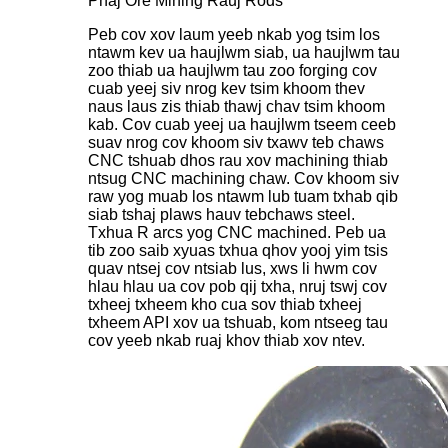
Phaj Ore Mining Rauj Rods
Peb cov xov laum yeeb nkab yog tsim los
ntawm kev ua haujlwm siab, ua haujlwm tau
zoo thiab ua haujlwm tau zoo forging cov
cuab yeej siv nrog kev tsim khoom thev
naus laus zis thiab thawj chav tsim khoom
kab. Cov cuab yeej ua haujlwm tseem ceeb
suav nrog cov khoom siv txawv teb chaws
CNC tshuab dhos rau xov machining thiab
ntsug CNC machining chaw. Cov khoom siv
raw yog muab los ntawm lub tuam txhab qib
siab tshaj plaws hauv tebchaws steel.
Txhua R arcs yog CNC machined. Peb ua
tib zoo saib xyuas txhua qhov yooj yim tsis
quav ntsej cov ntsiab lus, xws li hwm cov
hlau hlau ua cov pob qij txha, nruj tswj cov
txheej txheem kho cua sov thiab txheej
txheem API xov ua tshuab, kom ntseeg tau
cov yeeb nkab ruaj khov thiab xov ntev.