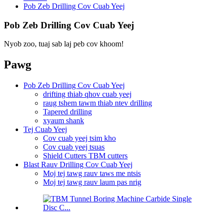
Pob Zeb Drilling Cov Cuab Yeej
Pob Zeb Drilling Cov Cuab Yeej
Nyob zoo, tuaj sab laj peb cov khoom!
Pawg
Pob Zeb Drilling Cov Cuab Yeej
drifting thiab qhov cuab yeej
raug tshem tawm thiab ntev drilling
Tapered drilling
xyaum shank
Tej Cuab Yeej
Cov cuab yeej tsim kho
Cov cuab yeej tsuas
Shield Cutters TBM cutters
Blast Rauv Drilling Cov Cuab Yeej
Moj tej tawg rauv taws me ntsis
Moj tej tawg rauv laum pas nrig